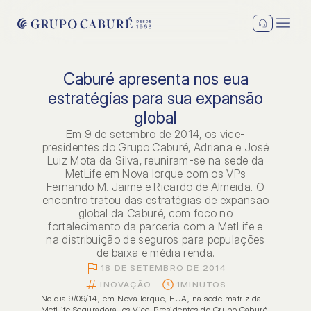
Caburé apresenta nos eua
estratégias para sua expansão
global
Em 9 de setembro de 2014, os vice-
presidentes do Grupo Caburé, Adriana e José
Luiz Mota da Silva, reuniram-se na sede da
MetLife em Nova Iorque com os VPs
Fernando M. Jaime e Ricardo de Almeida. O
encontro tratou das estratégias de expansão
global da Caburé, com foco no
fortalecimento da parceria com a MetLife e
na distribuição de seguros para populações
de baixa e média renda.
18 DE SETEMBRO DE 2014
INOVAÇÃO
1
MINUTOS
No dia 9/09/14, em Nova Iorque, EUA, na sede matriz da 
MetLife Seguradora, os Vice-Presidentes do Grupo Caburé 