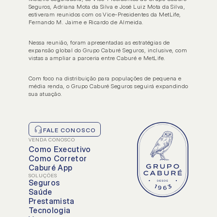
Seguros, Adriana Mota da Silva e José Luiz Mota da Silva, 
INSTITUCIONAL
SOCIAL
estiveram reunidos com os Vice-Presidentes da MetLife, 
Home
Notí
Fernando M. Jaime e Ricardo de Almeida.
Sobre nós
Carre
Nessa reunião, foram apresentadas as estratégias de 
expansão global do Grupo Caburé Seguros, inclusive, com 
Sorteio
Dúvi
vistas a ampliar a parceria entre Caburé e MetLife.
Nossas soluções
Resp
Com foco na distribuição para populações de pequena e 
média renda, o Grupo Caburé Seguros seguirá expandindo 
Executivos
Corretores
sua atuação.
NOSSAS SOLUÇÕES
Soluções principais
FALE CONOSCO
Soluções extra
VENDA CONOSCO
Como Executivo
Como Corretor
Caburé App
SOLUÇÕES
Seguros
Saúde
Prestamista
Tecnologia