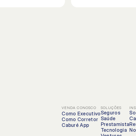
VENDA CONOSCO
SOLUÇÕES
IN
Seguros
So
Como Executivo
Saúde
Ca
Como Corretor
Prestamista
Re
Caburé App
Tecnologia
No
Ventures