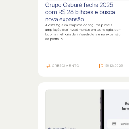
Grupo Caburé fecha 2025
INSTITUCIONAL
SOCIA
com R$ 28 bilhões e busca
Home
Notí
nova expansão
Sobre nós
Carre
A estratégia da empresa de seguros prevê a
ampliação dos investimentos em tecnologia, com
Sorteio
Dúvi
foco na melhoria da infraestrutura e na expansão
do portfólio
Nossas soluções
Resp
Executivos
Corretores
CRESCIMENTO
15/12/2025
NOSSAS SOLUÇÕES
Soluções principais
Soluções extra