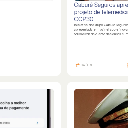
Caburé Seguros apr
L
NOSSAS FERRAMEN
projeto de telemedici
cias
Caburé Executi
COP30
iras
Dr. Anjo
Iniciativa do Grupo Caburé Seguros
apresentada em painel sobre inova
das frequentes
solidariedade diante das crises clim
onsabilidade social
SAÚDE