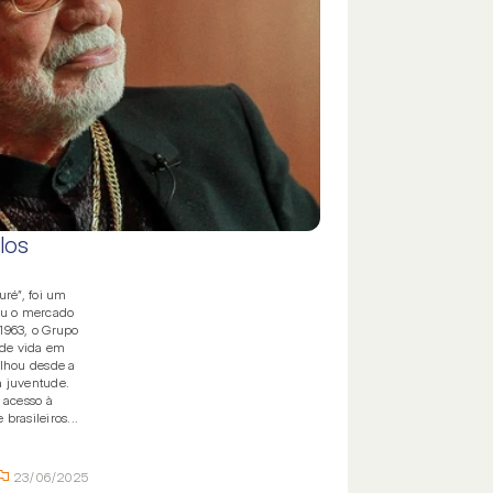
rlos
uré”, foi um
ou o mercado
 1963, o Grupo
 de vida em
lhou desde a
a juventude.
 acesso à
brasileiros...
23/06/2025