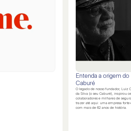
Entenda a origem d
Caburé
O legado de nosso fundador, Luiz C
da Silva (o seu Caburé), inspirou c
colaboradores e milhares de segur
trazer até aqui: uma empresa forte
com mais de 62 anos de história.