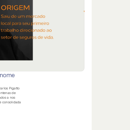
o nome
arlos Pigatto
entenas de
ados a nos
 e consolidada