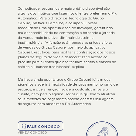
Nossas soluções
Resp
Comodidade, segurança e mais crédito disponível são 
Executivos
Corretores
alguns dos motivos que fazem os clientes preferirem o Pix 
Automático. Para o diretor de Tecnologia do Grupo 
NOSSAS SOLUÇÕES
Caburé, Matheus Barcellos, a equipe viu nessa 
Soluções principais
modalidade uma oportunidade de inovação, garantindo 
maior acessibilidade na contratação e tornando a jornada 
Soluções extra
da venda mais intuitiva, diminuindo assim a 
inadimplência. “A função está liberada para toda a força 
de vendas do Grupo Caburé, por meio do aplicativo 
Caburé Executivos, para facilitar a contratação dos nossos 
planos de seguro de vida e democratizar o acesso ao 
produto para clientes que não tenham acesso a cartões de 
crédito ou bancos tradicionais”, explica. 
Matheus ainda aponta que o Grupo Caburé foi um dos 
pioneiros a aderir à modalidade de pagamento no ramo de 
seguros, e que a função não gera custo algum para o 
cliente, nem para o agente. Todos que quiserem atualizar 
seus métodos de pagamento podem contatar seu agente 
de seguros para autorizar o Pix Automático.
FALE CONOSCO
VENDA CONOSCO