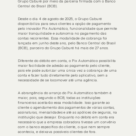
Grupo Caburé por meio da parceria firmada com o Banco 
Central do Brasil (BCB).
Desde o dia 4 de agosto de 2025, o Grupo Caburé 
disponibiliza para seus clientes a opção de pagamento 
pelo inovador Pix Automático, funcionalidade que permite 
maior tranquilidade e autonomia no pagamento das 
contas recorrentes. Essa modalidade de cobrança foi 
lançada em junho deste ano, pelo Banco Central do Brasil 
(BCB), parceiro do Grupo Caburé há mais de 27 anos. 
Diferente do débito em conta, o Pix Automático possibilita 
maior facilidade de adesão ao pagamento pelo cliente, 
pois ele pode autorizar uma única vez a cobrança de uma 
conta e fazer tudo diretamente pelo aplicativo, sem a 
necessidade de se locomover até uma agência.
A abrangência do arranjo do Pix Automático também é 
INSTITUCIONAL
SOCIAL
maior, pois, segundo o BCB, todas as instituições 
Home
Notí
financeiras aceitarão essa modalidade. Isso garante ao 
cliente o agendamento dos pagamentos de várias contas, 
Sobre nós
Carre
assinaturas, mensalidades e até as apólices de seguros, na 
instituição que desejar. Enquanto no débito em conta era 
necessário que a empresa cobradora tivesse um convênio 
Sorteio
Dúvi
com o banco específico do cliente, o que nem sempre 
acontecia, e deixava possíveis clientes de fora.