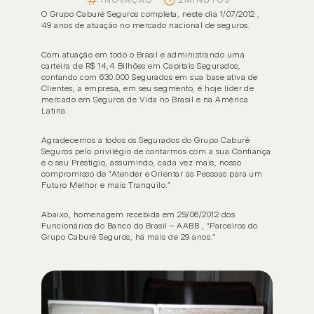
O Grupo Caburé Seguros completa, neste dia 1/07/2012 , 
49 anos de atuação no mercado nacional de seguros. 
Com atuação em todo o Brasil e administrando uma 
carteira de R$ 14,4 Bilhões em Capitais Segurados, 
contando com 630.000 Segurados em sua base ativa de 
Clientes, a empresa, em seu segmento, é hoje líder de 
mercado em Seguros de Vida no Brasil e na América 
Latina.
Agradecemos a todos os Segurados do Grupo Caburé 
Seguros pelo privilégio de contarmos com a sua Confiança 
e o seu Prestígio, assumindo, cada vez mais, nosso 
compromisso de “Atender e Orientar as Pessoas para um 
Futuro Melhor e mais Tranquilo.” 
INSTITUCIONAL
SOCIAL
Home
Notí
Abaixo, homenagem recebida em 29/06/2012 dos 
Funcionários do Banco do Brasil – AABB , “Parceiros do 
Sobre nós
Carre
Grupo Caburé Seguros, há mais de 29 anos.”
Sorteio
Dúvi
Nossas soluções
Resp