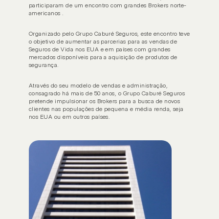
participaram de um encontro com grandes Brokers norte-
americanos .
Organizado pelo Grupo Caburé Seguros, este encontro teve 
o objetivo de aumentar as parcerias para as vendas de 
Seguros de Vida nos EUA e em países com grandes 
mercados disponíveis para a aquisição de produtos de 
segurança.
Através do seu modelo de vendas e administração, 
consagrado há mais de 50 anos, o Grupo Caburé Seguros 
pretende impulsionar os Brokers para a busca de novos 
clientes nas populações de pequena e média renda, seja 
nos EUA ou em outros países.
INSTITUCIONAL
SOCIAL
Home
Notí
Sobre nós
Carre
Sorteio
Dúvi
Nossas soluções
Resp
Executivos
Corretores