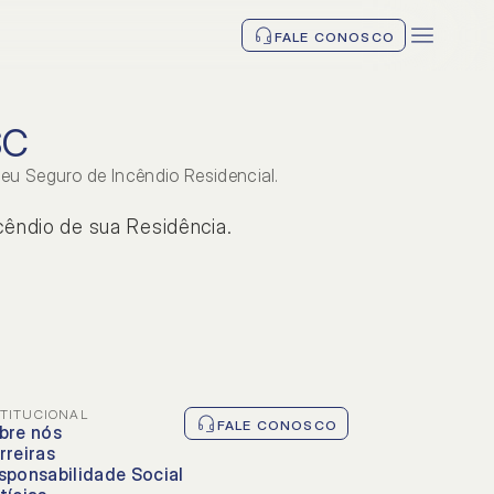
FALE CONOSCO
SC
eu Seguro de Incêndio Residencial.
cêndio de sua Residência.
TAS
STITUCIONAL
FALE CONOSCO
vos
bre nós
rreiras
sponsabilidade Social