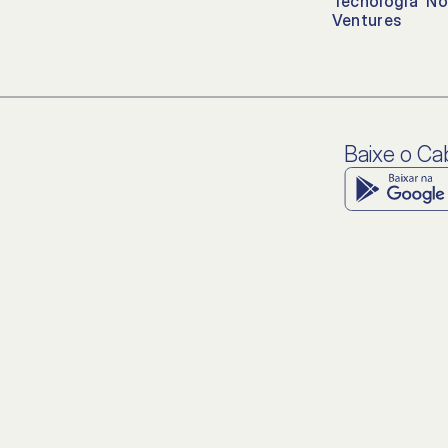
Tecnologia
No
das frequentes
Ventures
onsabilidade social
Baixe o C