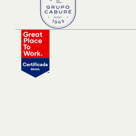
Sorteio
Dúvi
Nossas soluções
Resp
Executivos
Corretores
NOSSAS SOLUÇÕES
Soluções principais
Soluções extra