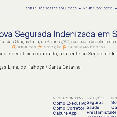
SOBRE NÓS
NOSSAS SOLUÇÕES
VENDA CONOSCO
ova Segurada Indenizada em 
lia das Graças Lima, de Palhoça/SC, recebeu o benefício do s
1
MINUTOS
INOVAÇÃO
14 DE MAIO DE 2009
eu o benefício contratado, referente ao Seguro de In
ças Lima, de Palhoça / Santa Catarina.
L
NOSSAS FERRAMEN
VENDA CONOSCO
SOLUÇÕES
IN
cias
Caburé Executi
Seguros
So
Como Executivo
Saúde
Ca
Como Corretor
iras
Dr. Anjo
Prestamista
Re
Caburé App