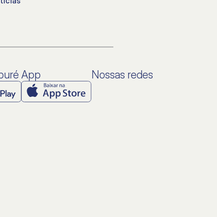
tícias
aburé App
Nossas redes