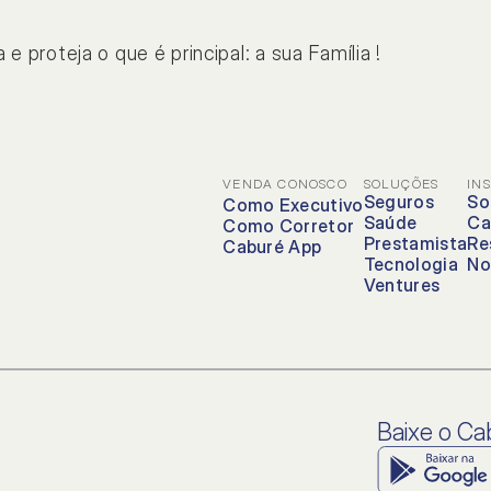
das frequentes
proteja o que é principal: a sua Família !
onsabilidade social
VENDA CONOSCO
SOLUÇÕES
IN
Seguros
So
Como Executivo
Saúde
Ca
Como Corretor
Prestamista
Re
Caburé App
Tecnologia
No
Ventures
Baixe o C