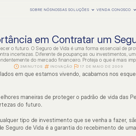
SOBRE NÓS
NOSSAS SOLUÇÕES
VENDA CONOSCO
ortância em Contratar um Segu
quecer o futuro. O Seguro de Vida é uma forma essencial de p
ntra incertezas. Diferente de poupanças ou investimentos, u
ndentemente do mercado financeiro. Proteja o que é mais impo
3
MINUTOS
INOVAÇÃO
17 DE MAIO DE 2009
ulados em que estamos vivendo, acabamos nos esquec
elhores maneiras de proteger o padrão de vida das P
rtezas do futuro.
L
NOSSAS FERRAMEN
lquer tipo de investimento que se venha a fazer, são
cias
Caburé Executi
 de Seguro de Vida é a garantia do recebimento de um
iras
Dr. Anjo
.