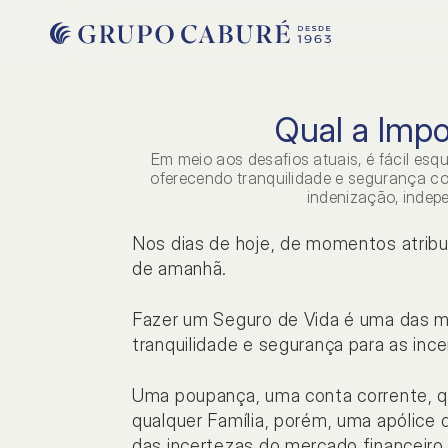
Qual a Imp
Em meio aos desafios atuais, é fácil es
oferecendo tranquilidade e segurança co
indenização, indepe
Nos dias de hoje, de momentos atrib
de amanhã.
Fazer um Seguro de Vida é uma das m
tranquilidade e segurança para as ince
INSTITUCIONAL
SOCIA
Uma poupança, uma conta corrente, qua
Home
Notí
qualquer Família, porém, uma apólice
Sobre nós
Carre
das incertezas do mercado financeiro