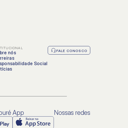
STITUCIONAL
FALE CONOSCO
bre nós
rreiras
sponsabilidade Social
tícias
aburé App
Nossas redes